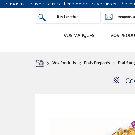
Le magasin d'usine vous souhaite de belles vacances ! Prochai
Recherche
magasin-us
VOS MARQUES
VOS PRODU
Vos Produits
Plats Préparés
Plat Sur
Co