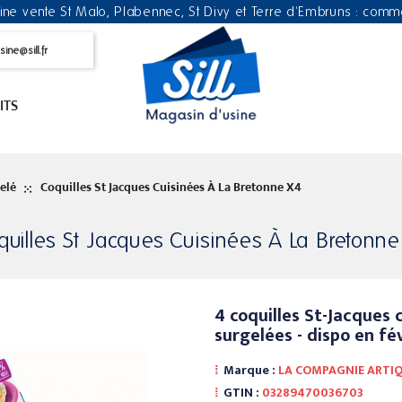
ne vente St Malo, Plabennec, St Divy et Terre d'Embruns : comman
ine@sill.fr
ITS
gelé
Coquilles St Jacques Cuisinées À La Bretonne X4
quilles St Jacques Cuisinées À La Bretonne
4 coquilles St-Jacques 
surgelées - dispo en fé
Marque :
LA COMPAGNIE ARTI
GTIN :
03289470036703