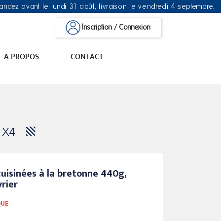
dez avant le lundi 31 août, livraison le vendredi 4 septembre.
Inscription / Connexion
A PROPOS
CONTACT
 X4
cuisinées à la bretonne 440g,
vrier
QUE