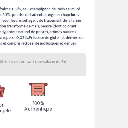
fraîche 13,9%, eau, champignon de Paris saumuré
nc 3,3%, poudre de Lait entier, oignon, chapelures
urnesol, levure, sel, agent de traitement de la farine :
idon transformé de maïs, beurre (dont colorant :
ndy, arôme naturel de poivre), arômes naturels
sucre, persil 0,08%.Présence de gluten et dérivés, de
vés et compris lactose, de mollusques et dérivés
e inscrit en tant que salarié de Sill
100%
on
Authentique
rgelé