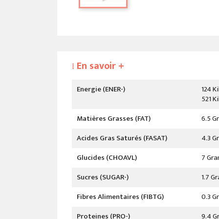
En savoir +
⁞
Energie (ENER-)
124 Ki
521 Ki
Matières Grasses (FAT)
6.5 G
Acides Gras Saturés (FASAT)
4.3 G
Glucides (CHOAVL)
7 Gra
Sucres (SUGAR-)
1.7 G
Fibres Alimentaires (FIBTG)
0.3 G
Proteines (PRO-)
9.4 G