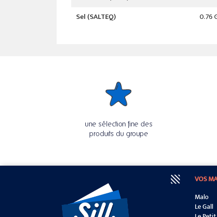
Sel (SALTEQ)
0.76 
une sélection fine des
produits du groupe
VOS M
Malo
Le Gall
Le Peti