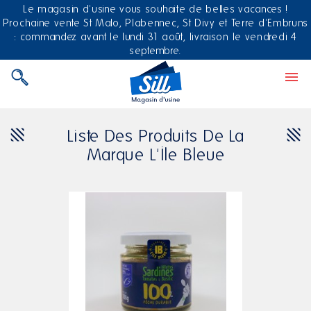
Le magasin d'usine vous souhaite de belles vacances !
Prochaine vente St Malo, Plabennec, St Divy et Terre d'Embruns
: commandez avant le lundi 31 août, livraison le vendredi 4
septembre.

Liste Des Produits De La
Marque L'Ile Bleue