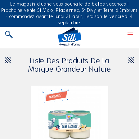
Le magasin d'usine vous souhaite de belles vacances !
Prochaine vente St Malo, Plabennec, St Divy et Terre d'Embruns
: commandez avant le lundi 31 août, livraison le vendredi 4
septembre.

Liste Des Produits De La
Marque Grandeur Nature