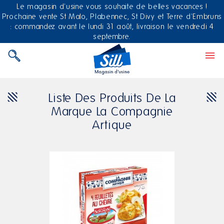
Le magasin d'usine vous souhaite de belles vacances !
Prochaine vente St Malo, Plabennec, St Divy et Terre d'Embruns
: commandez avant le lundi 31 août, livraison le vendredi 4
septembre.

Liste Des Produits De La
Marque La Compagnie
Artique