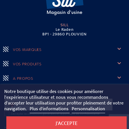
SILL
Le Raden
BP1 - 29860 PLOUVIEN

VOS MARQUES

VOS PRODUITS

A PROPOS
Notre boutique utilise des cookies pour améliorer
Vous souhaitez recevoir notre newsletter
Inscrivez-vous
l'expérience utilisateur et nous vous recommandons
d'accepter leur utilisation pour profiter pleinement de votre
navigation.
Plus d'informations
Personnalisation
J'accepte les conditions générales et la politique de confidentialité
J'ACCEPTE
-
Mentions légales
CGV