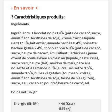
En savoir +
⁞
?
Caractéristiques produits :
Ingrédients
Ingrédients : Chocolat noir 23.9% (pâte de cacao*, sucre,
émulsifiant : lécithines de soja), crème fraîche liquide
(lait) 17.5%, lait entier, amande hachée 8.4%, noisette
hachée grillée 7.4%, chocolat noir 6.8% (pâte de cacao*,
sucre, beurre de cacao*, émulsifiant : léthicines), jaune
d'oeuf de poule élévée en plein air (liquide, pasteurisé),
sucre roux, beurre (lait), amidon de maïs, pâte à la
noisette et à l'amande 2.5% (sucre,; noisette 0.6%,
amande 0.6%, huiles végétales (tournesol, colza),
émulsifiant : lécithines de soja, farine de blé (gluten),
sucre, eau, cacao en poudre*, beurre de caco*, sel.
Poids net : 92 gr
Energie (ENER-)
446 (kcal)
1853 (kj)