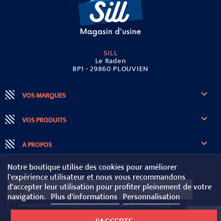
SILL
Le Raden
BP1 - 29860 PLOUVIEN

VOS MARQUES

VOS PRODUITS

A PROPOS
Notre boutique utilise des cookies pour améliorer
Vous souhaitez recevoir notre newsletter
Inscrivez-vous
l'expérience utilisateur et nous vous recommandons
d'accepter leur utilisation pour profiter pleinement de votre
navigation.
Plus d'informations
Personnalisation
J'accepte les conditions générales et la politique de confidentialité