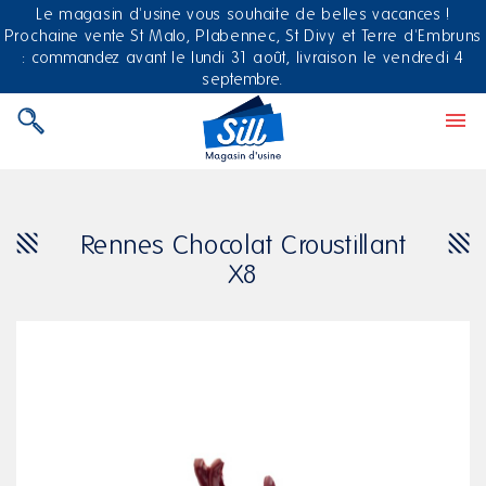
Le magasin d'usine vous souhaite de belles vacances !
Prochaine vente St Malo, Plabennec, St Divy et Terre d'Embruns
: commandez avant le lundi 31 août, livraison le vendredi 4
septembre.

Rennes Chocolat Croustillant
X8